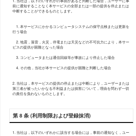
1. 当社は，以下のいずれかの事由があると判断した場合，ユーザーに事
前に通知することなく本サービスの全部または一部の提供を停止または
1. 本サービスにかかるコンピュータシステムの保守点検または更新を
行う場合
2. 地震，落雷，火災，停電または天災などの不可抗力により，本サー
ビスの提供が困難となった場合
3. コンピュータまたは通信回線等が事故により停止した場合
2. 当社は，本サービスの提供の停止または中断により，ユーザーまたは
第三者が被ったいかなる不利益または損害について，理由を問わず一切
の責任を負わないものとします。
第 8 条 (利用制限および登録抹消)
1. 当社は，以下のいずれかに該当する場合には，事前の通知なく，ユー