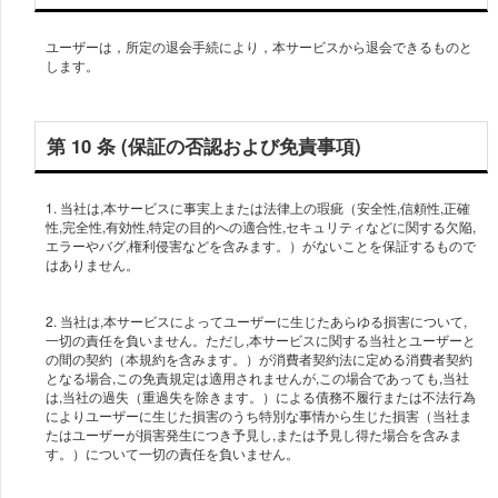
ユーザーは，所定の退会手続により，本サービスから退会できるものと
します。
第 10 条 (保証の否認および免責事項)
1. 当社は,本サービスに事実上または法律上の瑕疵（安全性,信頼性,正確
性,完全性,有効性,特定の目的への適合性,セキュリティなどに関する欠陥,
エラーやバグ,権利侵害などを含みます。）がないことを保証するもので
2. 当社は,本サービスによってユーザーに生じたあらゆる損害について,
一切の責任を負いません。ただし,本サービスに関する当社とユーザーと
の間の契約（本規約を含みます。）が消費者契約法に定める消費者契約
となる場合,この免責規定は適用されませんが,この場合であっても,当社
は,当社の過失（重過失を除きます。）による債務不履行または不法行為
によりユーザーに生じた損害のうち特別な事情から生じた損害（当社ま
たはユーザーが損害発生につき予見し,または予見し得た場合を含みま