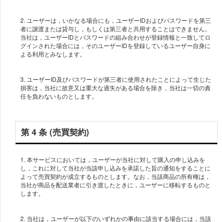
2. ユーザーは，いかなる場合にも，ユーザーIDおよびパスワードを第三
者に譲渡または貸与し，もしくは第三者と共用することはできません。
当社は，ユーザーIDとパスワードの組み合わせが登録情報と一致してロ
グインされた場合には，そのユーザーIDを登録しているユーザー自身に
3. ユーザーID及びパスワードが第三者に使用されたことによって生じた
損害は，当社に故意又は重大な過失がある場合を除き，当社は一切の責
任を負わないものとします。
第 4 条 (売買契約)
1. 本サービスにおいては，ユーザーが当社に対して購入の申し込みを
し，これに対して当社が当該申し込みを承諾した旨の通知をすることに
よって売買契約が成立するものとします。なお，当該商品の所有権は，
当社が商品を配送業者に引き渡したときに，ユーザーに移転するものと
2. 当社は，ユーザーが以下のいずれかの事由に該当する場合には，当該