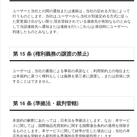
ユーザーと当社との間の通知または連絡は，当社の定める方法によって
行うものとします。当社は,ユーザーから,当社が別途定める方式に従っ
た変更届け出がない限り,現在登録されている連絡先が有効なものとみな
して当該連絡先へ通知または連絡を行い,これらは,発信時にユーザーへ
到達したものとみなします。
第 15 条 (権利義務の譲渡の禁止)
ユーザーは，当社の書面による事前の承諾なく，利用契約上の地位また
は本規約に基づく権利もしくは義務を第三者に譲渡し，または担保に供
することはできません。
第 16 条 (準拠法・裁判管轄)
本規約の解釈にあたっては，日本法を準拠法とします。なお，本サービ
スに関しては，国際物品売買契約に関する国際連合条約の適用を排除す
るものとします。本サービスに関して紛争が生じた場合には，当社の本
店所在地を管轄する裁判所を専属的合意管轄裁判所とします。