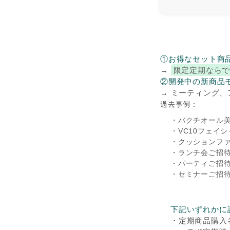
①お得なセット商
→
限定定期なら
②開発中の新商品
→ ミーティング
過去事例：
・バクチオール美
・VC10フェイ
・クッションファ
・ランチ会ご招
・パーティご招
・セミナーご招
下記いずれかに
・定期商品購入