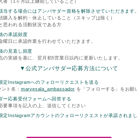
入者（1ヶ月以上継続していること）
該当する場合にはアンバサダー資格を解除させていただきます
続購入を解約・休止していること（スキップは除く）
と思われる活動状況である方
格の承認頻度
金曜日に承認作業を行わせていただきます。
格の見直し頻度
点の実績を基に、翌月初5営業日以内に更新いたします。
▼公式アンバサダー応募方法について
定Instagramへのフォローリクエストを送る
カウント名：
marvesala_ambassador
を「フォローする」をお願
ダー応募受付フォームへ回答する
必要事項を記入の上、送信してください
定Instagramアカウントのフォローリクエストが承諾されま