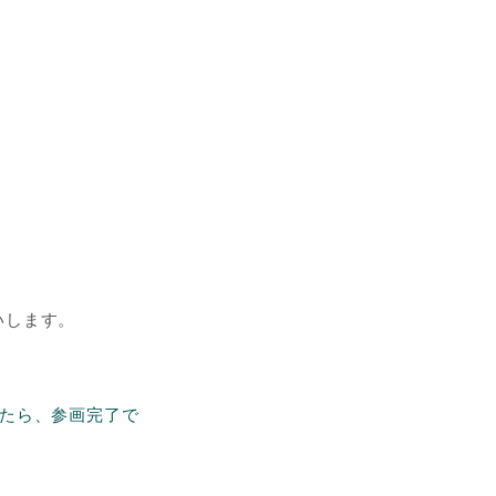
。
いします。
したら、参画完了で