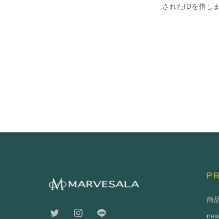
されたIDを指し
P
商
ne