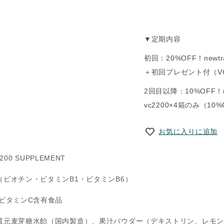
▼定期内容
初回：20%OFF！newtra
＋初回プレゼント付（VC
2回目以降：10%OFF！n
vc2200×4箱のみ（10%
お気に入りに追加
 2200 SUPPLEMENT
（ビオチン・ビタミンB1・ビタミンB6）
ビタミンC含有食品
還元麦芽糖水飴（国内製造）、果汁パウダー（デキストリン、レモン