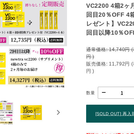
VC2200 4箱2
回目20％OFF 4
レゼント】VC220
回目以降10％OF
通常価格:
14,740円
円
)
販売価格:
11,792円
円
)
数量
[SOLD OUT] 