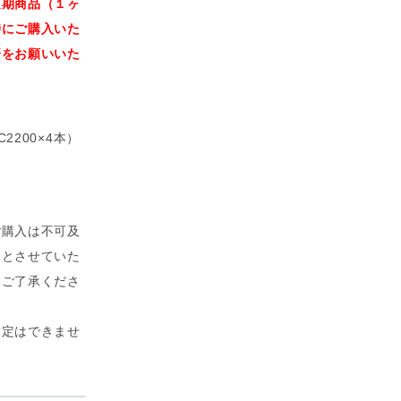
定期商品（１ヶ
時にご購入いた
済をお願いいた
2200×4本）
ご購入は不可及
しとさせていた
めご了承くださ
指定はできませ