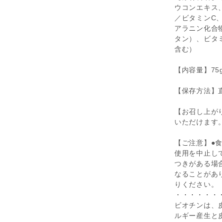
ウコンエキス
／ビタミンC
アラニン化合
タン）、ビタ
含む）
【内容量】75g(2
【保存方法】
【お召し上が
いただけます
【ご注意】●
使用を中止し
つきがある場
なることがあ
りください。
・・・・・・
ビオチンは、
ルギー産生と