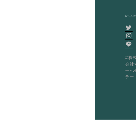
©株
会社
ーべ
ラー