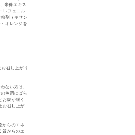
、米糠エキス
L-フェニル
増粘剤（キサン
分・オレンジを
まお召し上がり
合わない方は、
粒の色調にばら
とお腹が緩く
上お召し上が
物からのエネ
く質からのエ