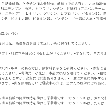
、乳糖発酵物、ケラチン加水分解物、酵母（亜鉛含有）、大豆抽出物
、加工デンブン、香料、ヒマワリレシチン、甘味料（アスパルテーム・
物、ステビア）、L-セリン、グリシン、L-プロリン、ビタミンB2、
ミンP、ビタミンB6、ビタミンB1、ビオチン、（一部に大豆・乳成
.5g x30)
直射日光、高温多湿を避けて涼しい所に保存してください。
り方】●1日2本を目安にお召し上がりください。●水なしで、そのま
。
食物アレルギーのある方は、原材料表示をご参照ください。●体質に
てください。●乳幼児・小児は、本品の摂取を避けてください。●顆
合がありますが、品質には問題ありません。●一度に大量に摂取する
ります。●薬を服用あるいは通院中の方は、念のため医師にご相談の
・・・・・・・・・・
皮膚や粘膜の健康維持を助ける栄養素です。/ビタミンB1は、炭水化
皮膚や粘膜の健康維持を助ける栄養素です。/ビタミンB6は、たんぱ