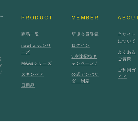
PRODUCT
MEMBER
ABOU
商品一覧
新規会員登録
当サイト
について
newtra vcシリ
ログイン
ーズ
よくある
\ 友達招待キ
式
ご質問
MAAsシリーズ
ャンペーン /
マ
ご利用ガ
セ
スキンケア
公式アンバサ
イド
ダー制度
日用品