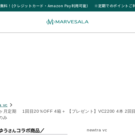
送料無料！(クレジットカード・Amazon Pay利用可能） ※定期でのポイント
送料無料！(クレジットカード・Amazon Pay利用可能） ※定期でのポイント
a vc
箱2ヶ月定期 1回目20％OFF 4箱＋ 【プレゼント】VC2200 4本 2回
箱のみ
newtra vc