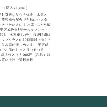
80
(税込
¥1,848
)
でお気軽なサウナ体験：水素と
と美容成分配合で至福のバスタ
を送りたい方に！ 水素※1と炭酸
と美容成分※3配合のタブレット
浴剤。 水素※1の発生持続時間は
トップクラスの12時間以上※4で
くり水素が楽しめます。 美容成
合でお肌がしっとりつるつる
1箱 6包入り 5,000円（税込）以
お買い上げで送料無料