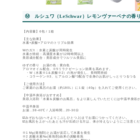
Ⓜ ルシュワ（LeSchwar）レモンヴァーベナの
【内容量】6包 / 1箱
【主な効果】
水素+炭酸+アロマのトリプル効果
Wのガス：水素と炭酸が同時発生
水素が持続：高濃度水素が12時時間以上
美容成分配合：美容成分でツルツル美肌に
ゆずの香り お湯の色：黄白色
アロマオイル配合。※5リラクゼーション効果を高めます。
・W（水素※1＆炭酸※2）の泡が発生し、長時間持続
・コラーゲン※3、ヒアルロン酸*3配合で全身のお肌がしっとりつるつる
【ご使用方法】
ご家庭のお風呂のお湯（約180L）に１錠（40g）を入れてご使用ください。
【中温半身浴がおすすめ】
美容入浴剤「水素＆炭酸のお風呂」をより楽しんでいただくには中温半身浴
中温半身浴
お湯…38-40℃ / 入浴時間…20-30分
☑️みぞおち(おへそよりこぶしひとつ上)までお湯につかってください。
☑️お風呂を上がったあとも汗が出続ける方は、体が冷えないようにご注意く
※1 Mg(発泡剤)とお湯が反応して水素を発生
※2 炭酸水素Na(発泡剤)由来の炭酸発泡