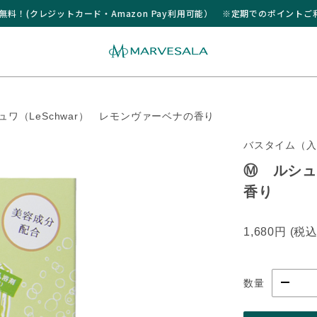
送料無料！(クレジットカード・Amazon Pay利用可能） ※定期でのポイント
ュワ（LeSchwar） レモンヴァーベナの香り
バスタイム（入
Ⓜ ルシュ
香り
1,680円
(税
数量