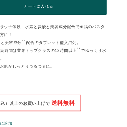
カートに入れる
サウナ体験：水素と炭酸と美容成分配合で至福のバスタ
方に！
※3
と美容成分
配合のタブレット型入浴剤。
※4
続時間は業界トップクラスの12時間以上
でゆっくり水
。
お肌がしっとりつるつるに。
送料無料
（税込）以上のお買い上げで
に追加