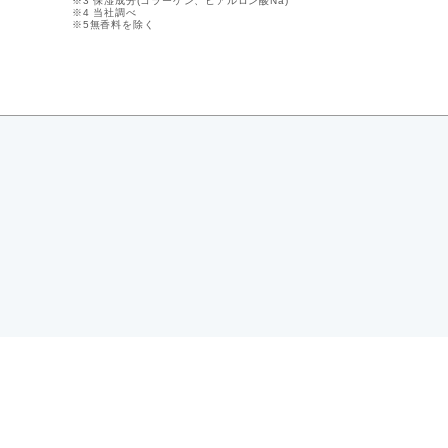
※3 保湿成分(コラーゲン、ヒアルロン酸Na)
※4 当社調べ
※5無香料を除く