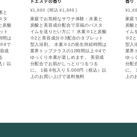
トエステの香り
香り
¥1,680
(税込
¥1,848
)
¥1,6
素と
スタ
家庭でお気軽なサウナ体験：水素と
家庭
と炭酸
炭酸と美容成分配合で至福のバスタ
炭酸
ット
イムを送りたい方に！ 水素※1と炭酸
イム
時間は
※2と美容成分※3配合のタブレット
※2
※4で
型入浴剤。 水素※1の発生持続時間は
型入
美容成
業界トップクラスの12時間以上※4で
業界
る
ゆっくり水素が楽しめます。 美容成
ゆっ
税込）以
分配合でお肌がしっとりつるつる
分配
に。 1箱 6包入り 5,000円（税込）以
に。 
上のお買い上げで送料無料
上の