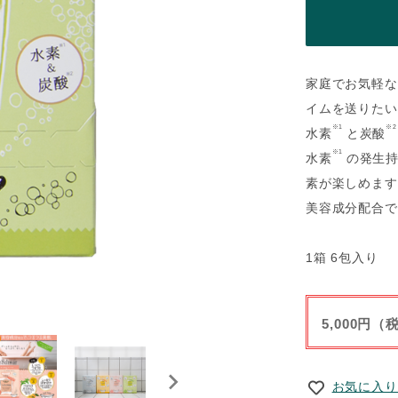
家庭でお気軽な
イムを送りたい
※1
※2
水素
と炭酸
※1
水素
の発生持
素が楽しめます
美容成分配合で
1箱 6包入り
5,000円
お気に入り