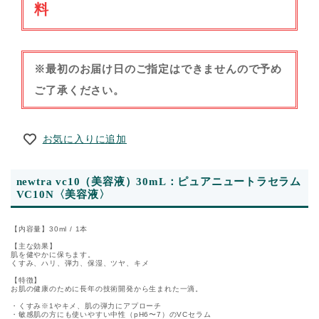
料
※最初のお届け日のご指定はできませんので予め
ご了承ください。
お気に入りに追加
newtra vc10（美容液）30mL：ピュアニュートラセラム
VC10N〈美容液〉
【内容量】30ml / 1本
【主な効果】
肌を健やかに保ちます。
くすみ、ハリ、弾力、保湿、ツヤ、キメ
【特徴】
お肌の健康のために長年の技術開発から生まれた一滴。
・くすみ※1やキメ、肌の弾力にアプローチ
・敏感肌の方にも使いやすい中性（pH6〜7）のVCセラム