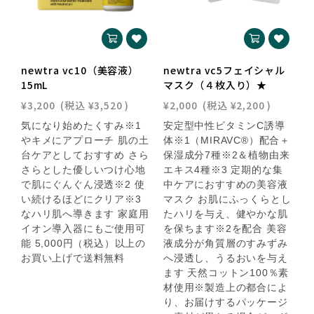
newtra vc10（美容液）
newtra vc5フェイシャル
15mL
マスク（４枚入り）★
¥3,200
(税込
¥3,520
)
¥2,000
(税込
¥2,200
)
気になり始めたくすみ※1
安定型中性ビタミンC誘導
やキメにアプローチ 肌の土
体※1（MIRAVC®️）配合＋
台ケアとしておすすめ さら
保湿成分7種※2＆植物由来
さらとした優しいつけ心地
エキス4種※3 定期的な集
で肌にぐんぐん浸透※2 使
中ケアにおすすめの美容液
い続けるほどにクリア※3
マスク お肌にふっくらとし
なハリ肌へ導きます 家庭用
たハリを与え、健やかな肌
イオン導入器にもご使用可
を保ちます※2を配合 美容
能 5,000円（税込）以上の
液成分が角質層のすみずみ
お買い上げで送料無料
へ浸透し、うるおいを与え
ます 天然コットン100％素
材使用※製造上の都合によ
り、お届けするパッケージ