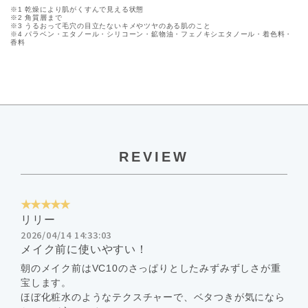
※1 乾燥により肌がくすんで見える状態
※2 角質層まで
※3 うるおって毛穴の目立たないキメやツヤのある肌のこと
※4 パラベン・エタノール・シリコーン・鉱物油・フェノキシエタノール・着色料・
香料
REVIEW
★★★★★
リリー
2026/04/14 14:33:03
メイク前に使いやすい！
朝のメイク前はVC10のさっぱりとしたみずみずしさが重
宝します。
ほぼ化粧水のようなテクスチャーで、ベタつきが気になら