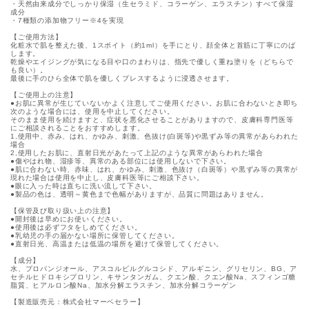
・天然由来成分でしっかり保湿（生セラミド、コラーゲン、エラスチン）すべて保湿
成分
・7種類の添加物フリー※4を実現
【ご使用方法】
化粧水で肌を整えた後、1スポイト（約1ml）を手にとり、顔全体と首筋に丁寧にのば
します。
乾燥やエイジングが気になる目や口のまわりは、指先で優しく重ね塗りを（どちらで
も良い）。
最後に手のひら全体で肌を優しくプレスするように浸透させます。
【ご使用上の注意】
●お肌に異常が生じていないかよく注意してご使用ください。お肌に合わないとき即ち
次のような場合には、使用を中止してください。
そのまま使用を続けますと、症状を悪化させることがありますので、皮膚科専門医等
にご相談されることをおすすめします。
1,使用中、赤み、はれ、かゆみ、刺激、色抜け(白斑等)や黒ずみ等の異常があらわれた
場合
2,使用したお肌に、直射日光があたって上記のような異常があらわれた場合
●傷やはれ物、湿疹等、異常のある部位には使用しないで下さい。
●肌に合わない時、赤味、はれ、かゆみ、刺激、色抜け（白斑等）や黒ずみ等の異常が
現れた場合は使用を中止し、皮膚科医等にご相談下さい。
●眼に入った時は直ちに洗い流して下さい。
●製品の色は、透明～黄色まで色幅がありますが、品質に問題はありません。
【保管及び取り扱い上の注意】
●開封後は早めにお使いください。
●使用後は必ずフタをしめてください。
●乳幼児の手の届かない場所に保管してください。
●直射日光、高温または低温の場所を避けて保管してください。
【成分】
水、プロパンジオール、アスコルビルグルコシド、アルギニン、グリセリン、BG、ア
セチルヒドロキシプロリン、キサンタンガム、クエン酸、クエン酸Na、スフィンゴ糖
脂質、ヒアルロン酸Na、加水分解エラスチン、加水分解コラーゲン
【製造販売元：株式会社マーベセラー】