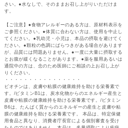
さい。●水なしで、そのままお召し上がりいただけま
す。
【ご注意】●食物アレルギーのある方は、原材料表示を
ご参照ください。●体質に合わない方は、使用を中止し
てください。●乳幼児・小児は、本品の摂取を避けてく
ださい。●顆粒の色調にばらつきがある場合があります
が、品質には問題ありません。●一度に大量に摂取する
とお腹が緩くなることがあります。●薬を服用あるいは
通院中の方は、念のため医師にご相談の上お召し上が
りください。
・・・・・・・・・・・・・・・・
ビオチンは、皮膚や粘膜の健康維持を助ける栄養素で
す。/ビタミンB1は、炭水化物からのエネルギー産生と
皮膚や粘膜の健康維持を助ける栄養素です。/ビタミン
B6は、たんぱく質からのエネルギーの産生と皮膚や粘
膜の健康維持を助ける栄養素です。 本品は、特定保健
用食品と異なり、消費者庁長官による個別審査を受け
たものではありません。本品は、多量摂取により疾病