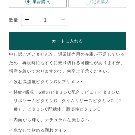
単品購入
定期購入
数量
カートに入れる
申し訳ございませんが、通常販売用の在庫が不足している
ため、再販時にもすぐに売り切れる可能性がありますが、
増産を急いでおりますので、何卒ご了承ください。
飲む高濃度ビタミンCサプリメント
持続×吸収 6種のビタミンC配合：ピュアビタミンC、
リポソームビタミンC、タイムリリースビタミンC（2
種）、ビタミンC配糖体、脂溶性ビタミンC
内面から輝く、ナチュラルな美しさへ
水なしで飲める顆粒タイプ