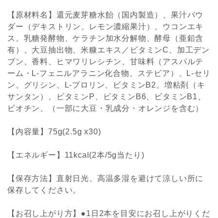
【原材料名】還元麦芽糖水飴（国内製造）、果汁パウ
ダー（デキストリン、レモン濃縮果汁）、ウコンエキ
ス、乳糖発酵物、ケラチン加水分解物、酵母（亜鉛含
有）、大豆抽出物、米糠エキス／ビタミンC、加工デン
ブン、香料、ヒマワリレシチン、甘味料（アスパルテ
ーム・L-フェニルアラニン化合物、ステビア）、L-セリ
ン、グリシン、L-プロリン、ビタミンB2、増粘剤（キ
サンタン）、ビタミンP、ビタミンB6、ビタミンB1、
ビオチン、（一部に大豆・乳成分・オレンジを含む）
【内容量】75g(2.5g x30)
【エネルギー】11kcal(2本/5g当たり)
【保存方法】直射日光、高温多湿を避けて涼しい所に
保存してください。
【お召し上がり方】●1日2本を目安にお召し上がりくだ