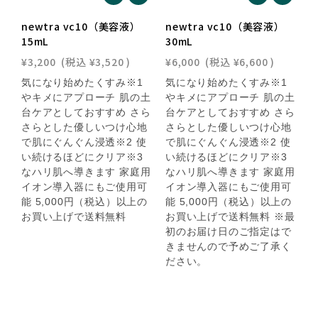
newtra vc10（美容液）
newtra vc10（美容液）
n
15mL
30mL
¥3,200
(税込
¥3,520
)
¥6,000
(税込
¥6,600
)
¥
気になり始めたくすみ※1
気になり始めたくすみ※1
やキメにアプローチ 肌の土
やキメにアプローチ 肌の土
体
台ケアとしておすすめ さら
台ケアとしておすすめ さら
さらとした優しいつけ心地
さらとした優しいつけ心地
で肌にぐんぐん浸透※2 使
で肌にぐんぐん浸透※2 使
い続けるほどにクリア※3
い続けるほどにクリア※3
なハリ肌へ導きます 家庭用
なハリ肌へ導きます 家庭用
イオン導入器にもご使用可
イオン導入器にもご使用可
能 5,000円（税込）以上の
能 5,000円（税込）以上の
お買い上げで送料無料
お買い上げで送料無料 ※最
初のお届け日のご指定はで
きませんので予めご了承く
ださい。
く