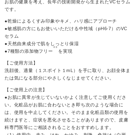
お肌の健康を考え、長年の技術開発から生まれたVCセラム
です。
●乾燥によるくすみ印象やキメ、ハリ感にアプローチ
●敏感肌の方にもお使いいただける中性域（pH6-7）のVC
セラム
●天然由来成分で肌をしっとり保湿
※3
●7種類の添加物フリー
を実現
【ご使用方法】
洗顔後、適量（１スポイト１mL）を手に取り、お顔全体ま
たは気になる部分にやさしくなじませてください。
【ご使用上の注意】
●お肌に異常が生じていないかよく注意してご使用くださ
い。化粧品がお肌に合わないとき即ち次のような場合に
は、使用を中止してください。そのまま化粧品類の使用を
続けますと、症状を悪化させることがありますので、皮膚
科専門医等にご相談されることをおすすめします。
（1）使用中、赤み、はれ、かゆみ、刺激、色抜け（白斑