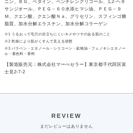
ニン、ＢＧ、ベタイン、ペンチレングリコール、1,2-ヘキ
サンジオール、ＰＥＧ－６０水添ヒマシ油、ＰＥＧ－９
Ｍ、クエン酸、クエン酸Ｎａ、グリセリン、スフィンゴ糖
脂質、加水分解エラスチン、加水分解コラーゲン
※1 うるおって毛穴の目立ちにくいキメやツヤのある肌のこと
※2 乾燥により肌がくすんで見える状態
※3 パラベン・エタノール・シリコーン・鉱物油・フェノキシエタノー
ル・着色料・香料
【製造販売元：株式会社マーべセラー】東京都千代田区富
士見2-7-2
REVIEW
まだレビューはありません